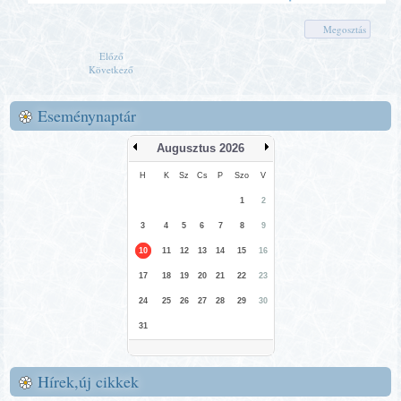
Megosztás
Előző
Következő
Eseménynaptár
Augusztus 2026
H
K
Sz
Cs
P
Szo
V
1
2
3
4
5
6
7
8
9
10
11
12
13
14
15
16
17
18
19
20
21
22
23
24
25
26
27
28
29
30
31
Hírek,új cikkek