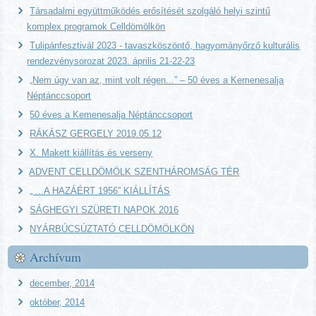
Társadalmi együttműködés erősítését szolgáló helyi szintű
komplex programok Celldömölkön
Tulipánfesztivál 2023 - tavaszköszöntő, hagyományőrző kulturális
rendezvénysorozat 2023. április 21-22-23
„Nem úgy van az, mint volt régen...” – 50 éves a Kemenesalja
Néptánccsoport
50 éves a Kemenesalja Néptánccsoport
RÁKÁSZ GERGELY 2019.05.12
X. Makett kiállítás és verseny
ADVENT CELLDÖMÖLK SZENTHÁROMSÁG TÉR
„ ...A HAZÁÉRT 1956” KIÁLLÍTÁS
SÁGHEGYI SZÜRETI NAPOK 2016
NYÁRBÚCSÚZTATÓ CELLDÖMÖLKÖN
Archívum
december, 2014
október, 2014