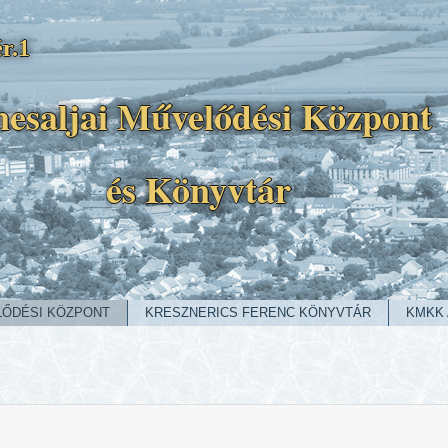
r.1
esaljai Művelődési Központ
és Könyvtár
LŐDÉSI KÖZPONT
KRESZNERICS FERENC KÖNYVTÁR
KMKK 