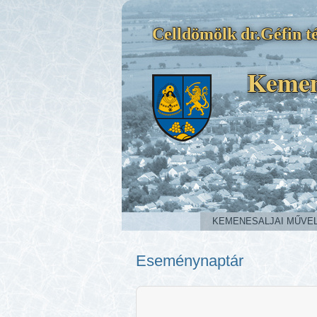
Celldömölk dr.Géfin té
Kemen
KEMENESALJAI MŰVE
Eseménynaptár