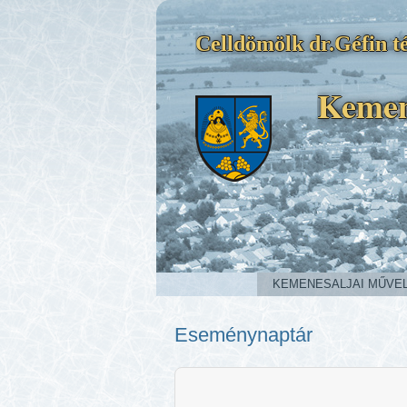
Celldömölk dr.Géfin té
Kemen
KEMENESALJAI MŰVE
Eseménynaptár