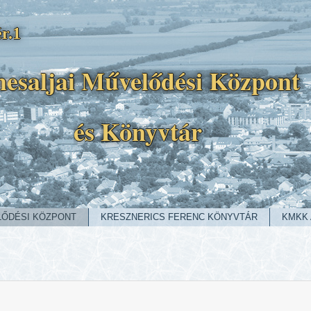
r.1
esaljai Művelődési Központ
és Könyvtár
LŐDÉSI KÖZPONT
KRESZNERICS FERENC KÖNYVTÁR
KMKK 