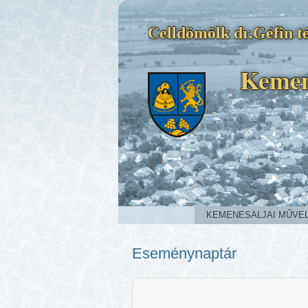
Celldömölk dr.Géfin té
Kemen
KEMENESALJAI MŰVE
Eseménynaptár