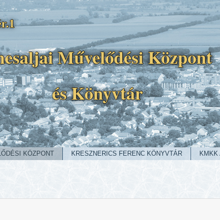
r.1
esaljai Művelődési Központ
és Könyvtár
LŐDÉSI KÖZPONT
KRESZNERICS FERENC KÖNYVTÁR
KMKK 