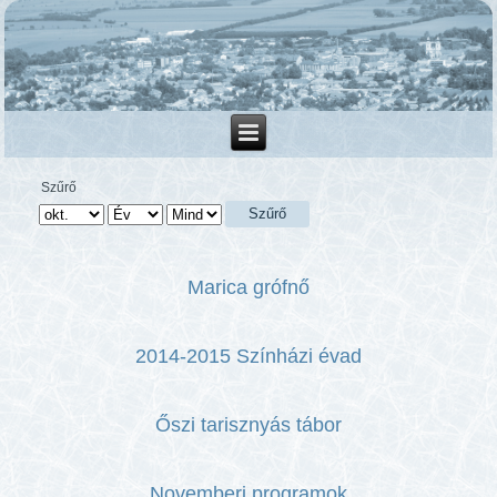
Szűrő
Szűrő
Marica grófnő
2014-2015 Színházi évad
Őszi tarisznyás tábor
Novemberi programok