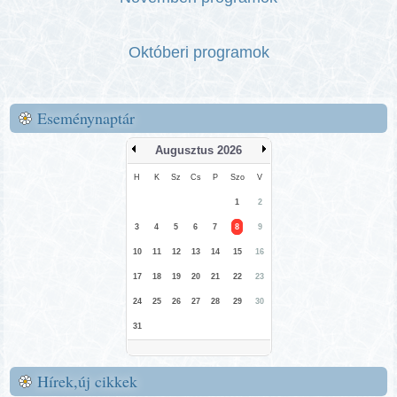
Októberi programok
Eseménynaptár
Augusztus 2026
H
K
Sz
Cs
P
Szo
V
1
2
3
4
5
6
7
8
9
10
11
12
13
14
15
16
17
18
19
20
21
22
23
24
25
26
27
28
29
30
31
Hírek,új cikkek