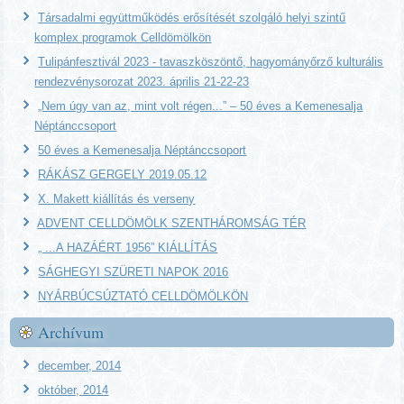
Társadalmi együttműködés erősítését szolgáló helyi szintű
komplex programok Celldömölkön
Tulipánfesztivál 2023 - tavaszköszöntő, hagyományőrző kulturális
rendezvénysorozat 2023. április 21-22-23
„Nem úgy van az, mint volt régen...” – 50 éves a Kemenesalja
Néptánccsoport
50 éves a Kemenesalja Néptánccsoport
RÁKÁSZ GERGELY 2019.05.12
X. Makett kiállítás és verseny
ADVENT CELLDÖMÖLK SZENTHÁROMSÁG TÉR
„ ...A HAZÁÉRT 1956” KIÁLLÍTÁS
SÁGHEGYI SZÜRETI NAPOK 2016
NYÁRBÚCSÚZTATÓ CELLDÖMÖLKÖN
Archívum
december, 2014
október, 2014