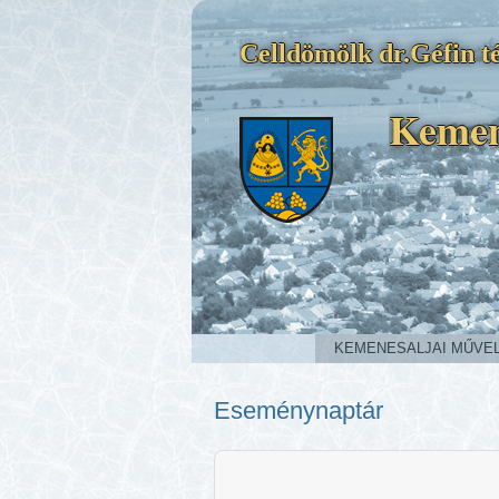
Celldömölk dr.Géfin té
Kemen
KEMENESALJAI MŰVE
Eseménynaptár