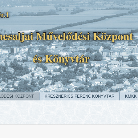
r.1
esaljai Művelődési Központ
és Könyvtár
LŐDÉSI KÖZPONT
KRESZNERICS FERENC KÖNYVTÁR
KMKK 