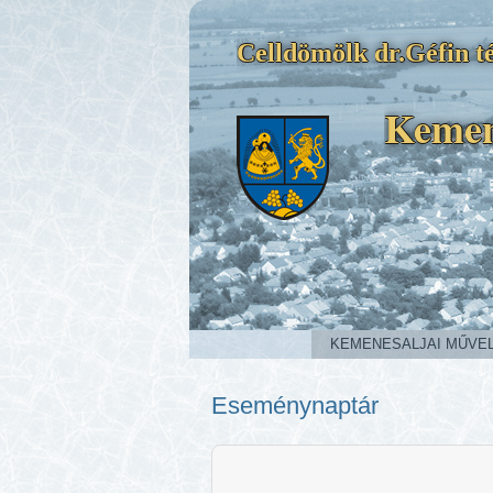
Celldömölk dr.Géfin té
Kemen
KEMENESALJAI MŰVE
Eseménynaptár