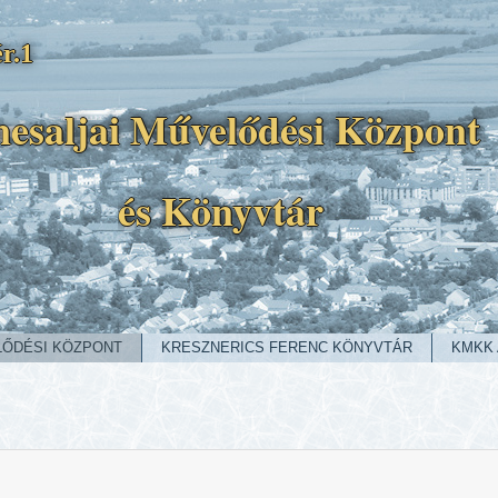
r.1
esaljai Művelődési Központ
és Könyvtár
LŐDÉSI KÖZPONT
KRESZNERICS FERENC KÖNYVTÁR
KMKK 