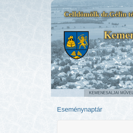
Celldömölk dr.Géfin té
Kemen
KEMENESALJAI MŰVE
Eseménynaptár