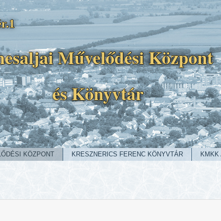
r.1
esaljai Művelődési Központ
és Könyvtár
LŐDÉSI KÖZPONT
KRESZNERICS FERENC KÖNYVTÁR
KMKK 