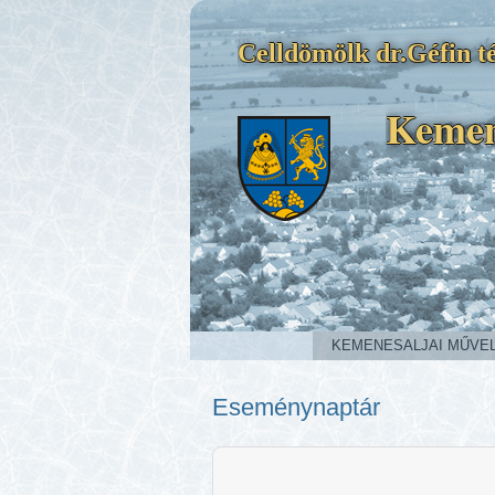
Celldömölk dr.Géfin té
Kemen
KEMENESALJAI MŰVE
Eseménynaptár