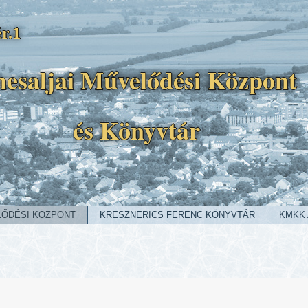
r.1
esaljai Művelődési Központ
és Könyvtár
LŐDÉSI KÖZPONT
KRESZNERICS FERENC KÖNYVTÁR
KMKK 