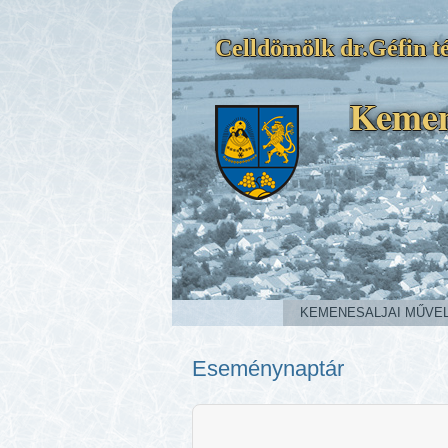
Celldömölk dr.Géfin té
Kemen
KEMENESALJAI MŰVE
Eseménynaptár