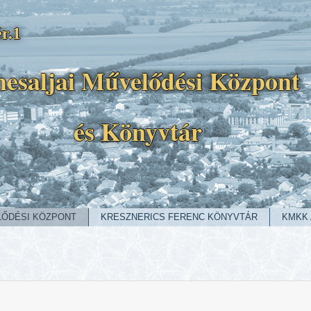
r.1
esaljai Művelődési Központ
és Könyvtár
LŐDÉSI KÖZPONT
KRESZNERICS FERENC KÖNYVTÁR
KMKK 